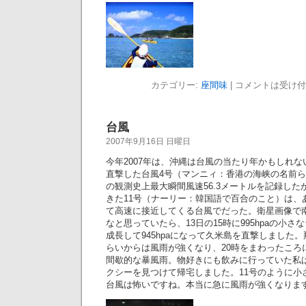
カテゴリー:
座間味
|
コメントは受け付
台風
2007年9月16日 日曜日
今年2007年は、沖縄は台風の当たり年かもしれな
直撃した台風4号（マンニィ：香港の海峡の名前ら
の観測史上最大瞬間風速56.3メートルを記録した
きた11号（ナーリー：韓国語で百合のこと）は、
て高速に接近してくる台風でだった。衛星画像で
なと思っていたら、13日の15時に995hpaの小さ
成長して945hpaになって久米島を直撃しました。
らいからは風雨が強くなり、20時をまわったころ
間歇的な暴風雨。物好きにも飲みに行っていた私
クシーを見つけて帰宅しました。11号のように小
台風は怖いですね。本当に急に風雨が強くなりま