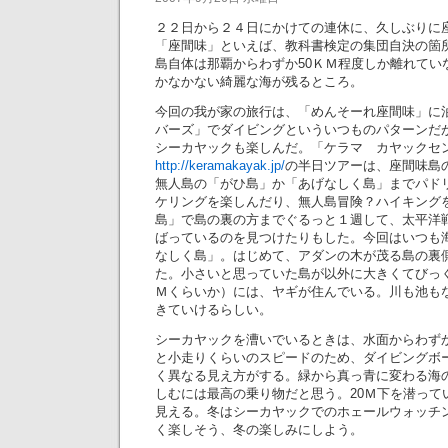
２２日から２４日にかけての連休に、久しぶりに
「座間味」といえば、教科書検定の集団自決の箇
島自体は那覇からわずか50ＫＭ程度しか離れてい
かなかない綺麗な海が残るところ。
今回の我が家の旅行は、「めんそーれ座間味」に
バーズ」でダイビングといういつものパターンだ
シーカヤックも楽しんだ。「ケラマ カヤックセ
http://keramakayak.jp/
の半日ツアーは、座間味島
無人島の「がひ島」か「あげなしく島」までパド
ケリングを楽しんだり、無人島冒険？ハイキング
島」で島の裏の方までぐるっと１週して、太平洋
ばっているのを見つけたりもした。今回はいつも
なしく島」。はじめて、アダンの木が茂る島の裏
た。小さいと思っていた島が以外に大きくてびっ
Ｍくらいか）には、ヤギが住んでいる。川も池も
きていけるらしい。
シーカヤックを漕いでいるときは、水面からわずか
と小走りくらいのスピードのため、ダイビングボ
く異なる見え方がする。緑から真っ青に変わる海
しむには最高の乗り物だと思う。20Ｍ下を潜って
見える。冬はシーカヤックでのホェールウォッチ
く楽しそう、冬の楽しみにしよう。