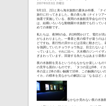
2007年9月3日 月曜日
9月1日、2日と美ら海水族館の夏休み特番、「ナ
旅行に行ってきました。夜の美ら海（ナイトツア
抽選で実施している、夜間の水族館見学会なので
は、結構いろいろな動物園や水族館でも行ってい
めての体験です。
私たちは、夜9時の会。約1時間かけて、電灯が消
がらまわりました。一番昼と夜の様子が違うのは
どですね。夜行性の貝やエビは活発に動きだし、
を強調していたチョウチョウ魚は、目立たないよ
っていました。それに比べ、大水槽のジンベイザ
ぎまわっています。回遊する魚たちはあまり昼夜
夜の水族館を見るというのもなかなか楽しいもの
の見学も面白いものです。「タコの足は8本、イカ
本の足と2本の長い触腕で10本、この触腕のない
イカ」の標本を見ながらの解説には「なるほど」
なかなか見れない夜の水族