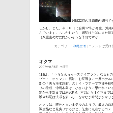
14日22時の那覇市内58号で
しかし、また、今日16日に台風12号が発生。沖
んでいます。もしかしたら、週明け半ばにまた接
（八重山の方に向かいそうな予想ですが）
カテゴリー:
沖縄生活
|
コメントは受け
オクマ
2007年9月5日 水曜日
1日は、「うちなんちゅーステイプラン」なるもの
ゾート オクマ」に宿泊。お昼過ぎに一度ホテル
部の「美ら海水族館」のナイトツアーで本部を往
りの旅程。沖縄本島は、小さいように思われてい
覇から本部までは約90KM、本部からオクマまでは
護や那覇は渋滞も多いし、なかなか時間がかかり
オクマは、随分と古いホテルのようで、最近の西
調度品など見劣りするけど、芝生に点在するコテ