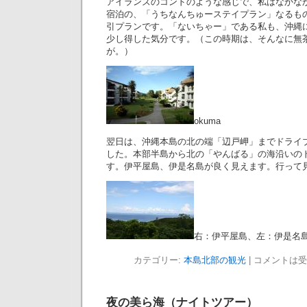
アイランズのコンドのような感じで、私はなかな
宿泊の、「うちなんちゅーステイプラン」なるも
引プランです。「ないちゃー」である私も、沖縄
少し得した気分です。（この時期は、そんなに無
が。）
okuma
翌日は、沖縄本島の北の端「辺戸岬」までドライ
した。本部半島から北の「やんばる」の海沿いの
す。伊平屋島、伊是名島が良く見えます。行って
右：伊平屋島、左：伊是名
カテゴリー:
本島北部の観光
|
コメントは受
夜の美ら海（ナイトツアー）