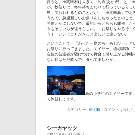
言うと、座間味村は大きく「阿嘉(あか)島」と「
が、秋祭りは、毎年待ちまわりで行っているらしい
島」で行われるとのことだが、「座間味島」でお
うので、急遽新しいお祭りをしちゃったとのこと
開催とかにしないで、最初からどちらも開催した
うもそこいらが違うらしい。「お祭りをやるぞ！
う！」ということがきっと楽しいに違いない。
ということで、「わったー島のもーあしびー」と
お祭りに行ってきました。エイサー、琉球舞踊、
在住の芸達者が駆けつけて舞台で盛り上がる沖縄
ない私はただ飲んで、食べてましたが。。
島の小学生のエイサーです
て練習してます。
カテゴリー:
座間味
|
コメントは受け付
シーカヤック
2007年9月26日 水曜日