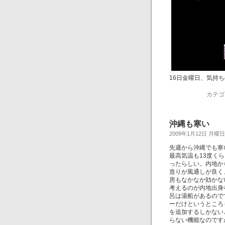
16日金曜日、気持
カテゴ
沖縄も寒い
2009年1月12日 月曜日
先週から沖縄でも寒
最高気温も13度く
ったらしい。内地か
造りが風通しが良く
房もなかなか効かな
考えるのが内地出身
呂は湯船があるので
ーだけというところ
を追加するしかない
らない機能なのです