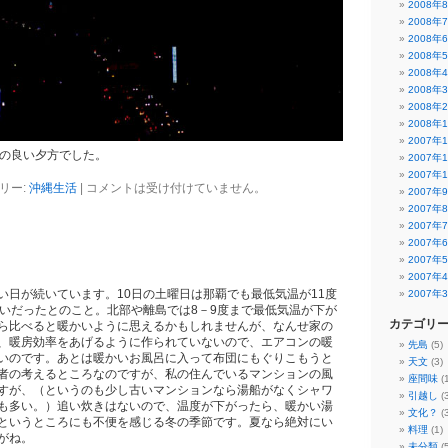
2008年
2008年
2008年
2008年
2008年
2008年
2008年
2008年
2007年
ちの良い夕方でした。
2007年
2007年
リー:
沖縄生活
|
コメントは受け付けていません。
2007年
2007年
2007年
2007年
2007年
2007年
い日が続いています。10日の土曜日は那覇でも最低気温が11度
2007年
らいだったとのこと。北部や離島では8－9度まで最低気温が下が
カテゴリ
ら比べると暖かいように思えるかもしれませんが、なんせ家の
、暖房効率をあげるように作られていないので、エアコンの暖
先島
(5)
いのです。あとは暖かいお風呂に入って布団にもぐりこもうと
天文
(3)
者の考えるところなのですが、私の住んでいるマンションの風
座間味
(
すが、（というのも少し古いマンションなら湯船がなくシャワ
引越し
(3
も多い。）追い炊きはないので、温度が下がったら、暖かい湯
文化？
(3
というところにも不便を感じる冬の季節です。夏なら絶対にい
料理
(1)
がね。
未分類
(