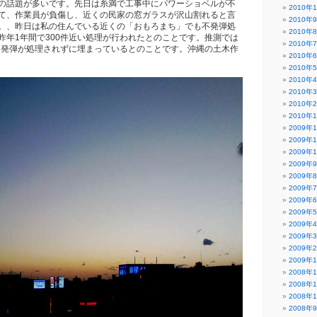
の話題が多いです。先日は糸満で工事中にパワーショベルが不
2010年
て、作業員が負傷し、近くの民家の窓ガラスが沢山割れると言
2010年
。、昨日は私の住んでいる近くの「おもろまち」でも不発弾処
2010年
昨年1年間で300件近い処理が行われたとのことです。推測では
2010年
の不発弾が処理されずに埋まっているとのことです。沖縄の土木作
2010年
2010年
2010年
2010年
2010年
2010年
2009年
2009年
2009年
2009年
2009年
2009年
2009年
2009年
2009年
2009年
2009年
2009年
2008年
2008年
2008年
2008年