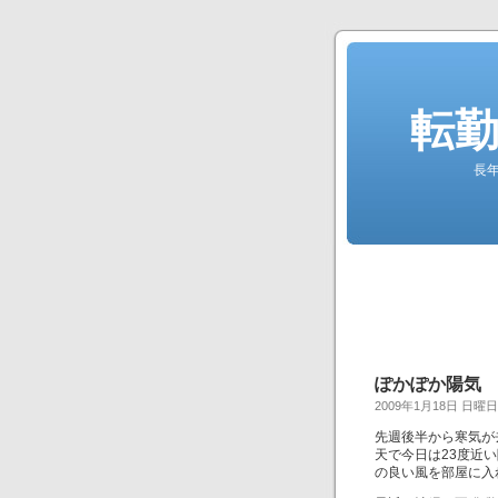
転勤
長
ぽかぽか陽気
2009年1月18日 日曜日
先週後半から寒気が
天で今日は23度近
の良い風を部屋に入