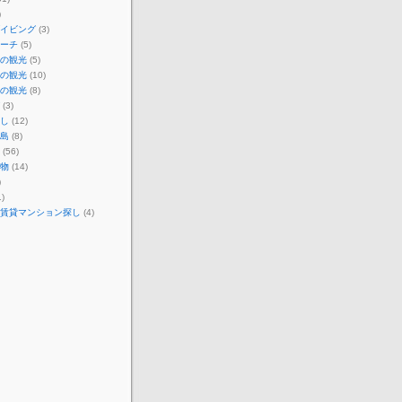
)
イビング
(3)
ーチ
(5)
の観光
(5)
の観光
(10)
の観光
(8)
(3)
し
(12)
島
(8)
(56)
物
(14)
)
)
賃貸マンション探し
(4)