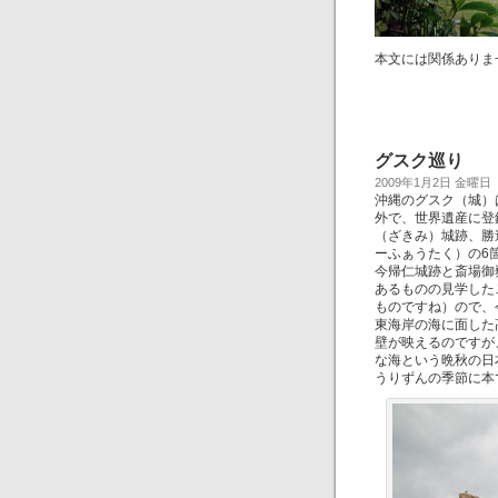
本文には関係ありま
グスク巡り
2009年1月2日 金曜日
沖縄のグスク（城）
外で、世界遺産に登
（ざきみ）城跡、勝
ーふぁうたく）の6
今帰仁城跡と斎場御
あるものの見学した
ものですね）ので、
東海岸の海に面した
壁が映えるのですが
な海という晩秋の日
うりずんの季節に本