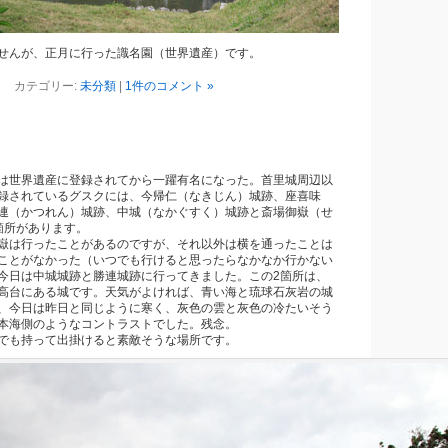
せんが、正月に行った識名園（世界遺産）です。
カテゴリー:
未分類
|
1件のコメント »
は世界遺産に登録されてから一躍有名になった。首里城周辺以
録されているグスクには、今帰仁（なきじん）城跡、座喜味
連（かつれん）城跡、中城（なかぐすく）城跡と斎場御嶽（せ
箇所があります。
嶽は行ったことがあるのですが、それ以外は横を通ったことは
ことがなかった（いつでも行けると思ったらなかなか行かない
今日は中城城跡と勝連城跡に行ってきました。この2箇所は、
高台にある城です。天気がよければ、青い海と琉球石灰岩の城
、今日は昨日と同じように寒く、灰色の雲と灰色の冷たいそう
本海側のようなコントラストでした。残念。
でも持って出掛けると素敵そうな場所です。