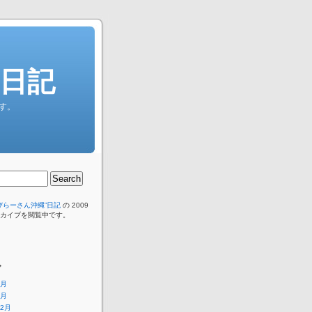
”日記
す。
びらーさん沖縄”日記
の 2009
ーカイブを閲覧中です。
ブ
2月
1月
12月