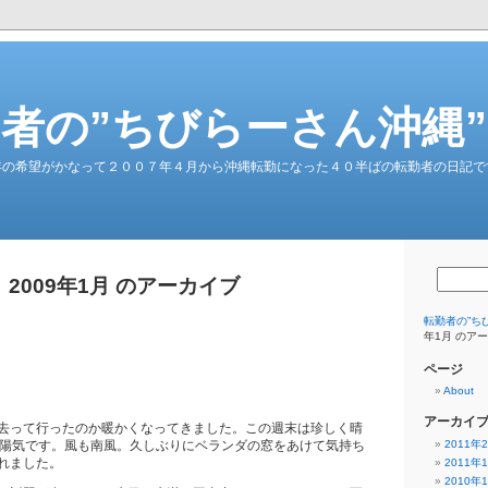
者の”ちびらーさん沖縄
年の希望がかなって２００７年４月から沖縄転勤になった４０半ばの転勤者の日記で
2009年1月 のアーカイブ
転勤者の”ち
年1月 のア
ページ
About
アーカイ
去って行ったのか暖かくなってきました。この週末は珍しく晴
い陽気です。風も南風。久しぶりにベランダの窓をあけて気持ち
2011年
れました。
2011年
2010年