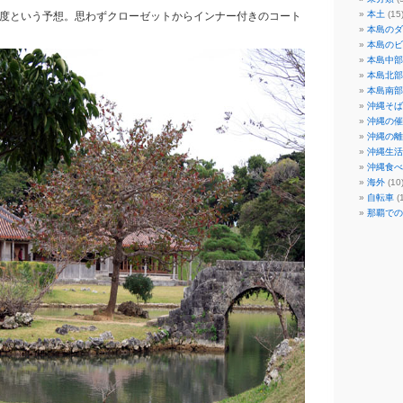
本土
(15
4度という予想。思わずクローゼットからインナー付きのコート
本島のダ
本島のビ
本島中部
本島北部
本島南部
沖縄そば
沖縄の催
沖縄の離
沖縄生活
沖縄食べ
海外
(10
自転車
(1
那覇での