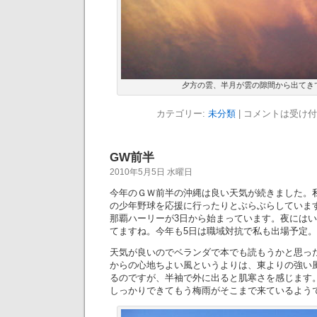
夕方の雲、半月が雲の隙間から出てき
カテゴリー:
未分類
|
コメントは受け付
GW前半
2010年5月5日 水曜日
今年のＧＷ前半の沖縄は良い天気が続きました。
の少年野球を応援に行ったりとぶらぶらしていま
那覇ハーリーが3日から始まっています。夜には
てますね。今年も5日は職域対抗で私も出場予定。
天気が良いのでベランダで本でも読もうかと思っ
からの心地ちよい風というよりは、東よりの強い風
るのですが、半袖で外に出ると肌寒さを感じます
しっかりできてもう梅雨がそこまで来ているよう