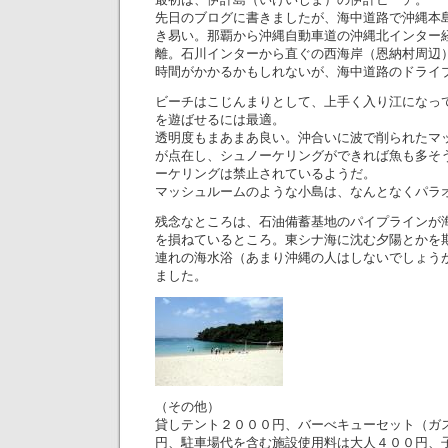
先日のブログに書きましたが、海中道路で沖縄本
き易い。那覇から沖縄自動車道の沖縄北インター
離。石川インターから直ぐの西海岸（恩納村周辺
時間がかかるかもしれないが、海中道路のドライ
ビーチはこじんまりとして、上手く入り江になっ
を遊ばせるには最適。
透明度もまあまあ良い。沖合いに波で削られたマ
が点在し、シュノーケリングができれば魚も多そ
ーケリングは禁止されているようだ。
マッシュルームのような小島は、なんとなくパラ
残念なところは、石油備蓄基地のパイプラインが
を損ねているところ。東シナ海に沈む夕陽とかを
連れの海水浴（あまり沖縄の人はしないでしょう
ました。
（その他）
貸しテント２０００円、バーべキューセット（ガ
円、駐車場代を含む施設使用料は大人４００円、