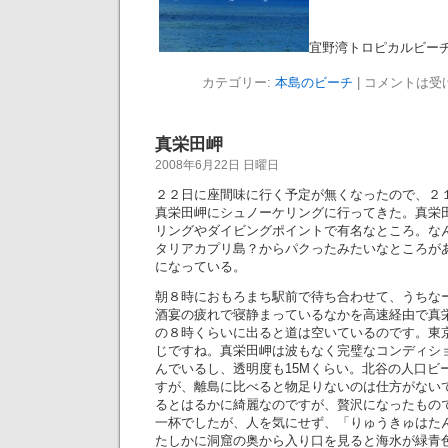
宜野湾トロピカルビー
カテゴリー:
本島のビーチ
|
コメントは受
真栄田岬
2008年6月22日 日曜日
２２日に座間味に行く予定が無くなったので、２
真栄田岬にシュノーケリングに行ってきた。真栄
リングやダイビングポイントで有名なところ。な
タリアカプリ島？からパクったみたいなところが
になっている。
朝８時におもろまち駅前で待ち合わせて、うちな
酒宴の疲れで寝静まっているなかを高速経由で真
の８時くらいに出ると道は空いているのです。東
じですね。真栄田岬は波もなく完璧なコンディシ
んでいるし、透明度も15Mくらい。北谷の人口ビ
すが、離島に比べると物足りないのは仕方がない
るとはるかに綺麗なのですが、贅沢になったもの
一杯でしたが、人を気にせず、「りゅうきゅはた
たしかに洞窟の奥から入り口を見ると海水が緑青