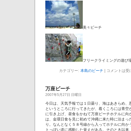
美々ビーチ
フリークライミングの遊び
カテゴリー:
本島のビーチ
|
コメントは受
万座ビーチ
2007年5月27日 日曜日
今日は、天気予報では１日曇り、海はあきらめ、
というところに行ってきたが、着くころには青空
に引き上げ、昼食をかねて万座ビーチホテルに向
は、金環日食を見に初めて沖縄に来た時に泊まっ
り。なんとなく５８号線から入ってホテルに向か
トっぽい道に感動した覚えがある。そのとき以来