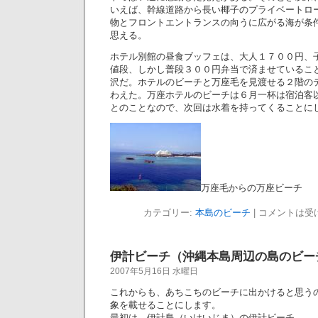
いえば、幹線道路から長い椰子のプライベートロ
物とフロントエントランスの向うに広がる海が条
思える。
ホテル別館の昼食ブッフェは、大人１７００円、
値段、しかし普段３００円弁当で済ませているこ
沢だ。ホテルのビーチと万座毛を見渡せる２階の
わえた。万座ホテルのビーチは６月一杯は宿泊客
とのことなので、次回は水着を持ってくることに
万座毛からの万座ビーチ
カテゴリー:
本島のビーチ
|
コメントは受
伊計ビーチ（沖縄本島周辺の島のビー
2007年5月16日 水曜日
これからも、あちこちのビーチに出かけると思う
象を載せることにします。
最初は、伊計島（いけいじま）の伊計ビーチ。