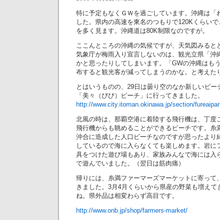
特に予定もなくＧＷを過ごしています。沖縄は「
した。県内の高速を東名のつもりで120Kくらい
を多く見ます。沖縄道は80K制限なのですが。
ここんところの沖縄の気候ですが、天気図みると
気象庁が梅雨入り宣言しないのは、観光立県「沖
かと思ったりしてしまいます。「GWの沖縄はも
布すると観光客が減ってしまうのかな。と考えた
とはいうものの、29日は曇り空のなか新しいビー
「美々（びび）ビーチ」に行ってきました。
http://www.city.itoman.okinawa.jp/section/fureaipar
北風の時は、那覇空港に着陸する飛行機は、丁度
飛行機からも眺めることができるビーチです。糸
沖合に造成した人口ビーチなのですが思ったより
しているので海に入らなくても楽しめます。岩に
具をつけた遊び場もあり、家族みんなで海には入
で遊んでいました。（翌日は筋肉痛）
帰りには、糸満ファーマーズマーケットに寄って
きました。3月4月くらいから県産の野菜も増えて
ね。県外品は相変わらず高目です。
http://www.onb.jp/shop/farmers-market/