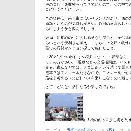
件のコピーを数枚もってきていたので、その中で
見に行くことにした。
この物件は、南と東に広いベランダがあり、西の
新築というのが気持ちが良い。昨日の素晴らしく
らにしようかと悩んでしまう。
結局、新都心の生活のし易そうな感じと、子供達
らいという便利さを考え、こちらの上之屋の物件
覇での賃貸マンション探しで感じたこと。
・80M2以上の物件は左程多くない。・新築なら
リアの方が多い。･通勤などの交通機関は、バス
まる。東京などでは、ＸＸ沿線という感じで電車
電車？はモノレールだけなので、モノレール中心
路線も考える（ただしバスを乗りこなすのは難し
さて、どんな生活になるか楽しみですね。
泊大橋の向うに少し海が見
カテゴリー:
那覇での賃貸マンション探し
|
コメン