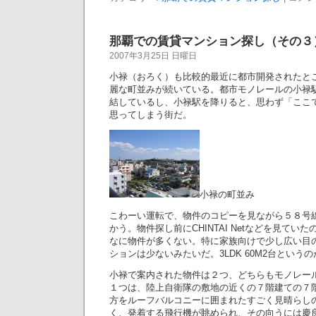
那覇での賃貸マンション探し（その３
2007年3月25日 日曜日
小禄（おろく）も比較的最近に都市開発されたと
麗な町並みが続いている。都市モノレールの小禄
結しているし、小禄駅を降りると、思わず「ここ
思ってしまう街だ。
小禄の町並み
こわーい運転で、物件のコピーを見ながら５８号
かう。物件探し前にCHINTAI Netなどを見てい
なに物件が多くない。特に家族向けで少し広い目の3
ションは少ないみたいだ。3LDK 60M2台という
小禄で案内された物件は２つ、どちらもモノレー
１つは、陸上自衛隊の敷地の近くの７階建ての７階
方をルーフバルコニーに囲まれたすごく見晴らし
く、発着する飛行機が眺められ、その向うには慶