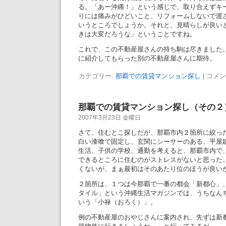
る。「あー沖縄！」という感じで、取り合えずキ
りには痛みがひどいこと、リフォームしないで渡
いうところでしょうか。それと、見晴らしが良い
きは大変だろうな」ということですね。
これで、この不動産屋さんの持ち駒は尽きました
に紹介してもらった別の不動産屋さんに期待。
カテゴリー:
那覇での賃貸マンション探し
|
コメン
那覇での賃貸マンション探し（その２
2007年3月23日 金曜日
さて、住むとこ探しだが、那覇市内２箇所に絞っ
白い漆喰で固定し、玄関にシーサーのある、平屋
生活、子供の学校、通勤を考えると、那覇市内で
できるところに住むのがストレスがないと思った
くないが、まぁ最初はそのあたり位のほうが良い
２箇所は、１つは今那覇で一番の都会「新都心」
タイル」という沖縄生活マガジンでは、うちなん
いう「小禄（おろく）」。
例の不動産屋のおやじさんに案内され、先ずは新