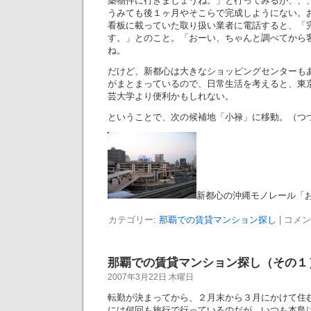
築物件に行きましょうね。」と行ってみるが、、
うみても後１ヶ月やそこらで完成しようにない。
看板に載っていた取り扱い業者に電話すると、「
す。」とのこと。「おーい、ちゃんと調べてから
ね。
だけど、新都心は大きなショッピングセンターも
がまとまっているので、日常生活を考えると、東
芸大学より便利かもしれない。
ということで、次の候補地「小禄」に移動。（つ
新都心の沖縄モノレール「
カテゴリー:
那覇での賃貸マンション探し
|
コメン
那覇での賃貸マンション探し（その１
2007年3月22日 木曜日
転勤が決まってから、２月末から３月にかけて住
には何回も旅行で行っているのだが、いつも本島