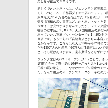
楽しみが復活できそうです。
新しくできた本屋さんは、ジュンク堂と宮脇書店。
くらいのところ、旧那覇ダイエー店の１，２，３
県内最大の120万冊の品揃えで売り場面積は1，5
売り場面積の広い書店はどこかと思いネットを探
うサイトは見つかりませんでしたが、ジュンク堂池
書店の総本店が1，880坪。紀伊国屋書店の新宿南
思っていた八重洲ブックセンターでも1，200坪
書店です。もう一方の「宮脇書店とまりん本店」は品
なかなかです。こちらはなんと10時から24時ま
だか130万人の沖縄県で30万人の那覇市において
という心配はありますが、是非撤退などせずにが
ジュンク堂は4月24日オープンということで、さ
1時間かかって売り場の1/5程をざっと見られただけ
円程の買い物をして、なぜかオープン記念のチー
た。なんで書店のオープンでチーズケーキなのだ