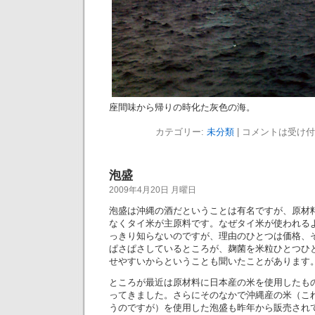
座間味から帰りの時化た灰色の海。
カテゴリー:
未分類
|
コメントは受け付
泡盛
2009年4月20日 月曜日
泡盛は沖縄の酒だということは有名ですが、原材
なくタイ米が主原料です。なぜタイ米が使われる
っきり知らないのですが、理由のひとつは価格、
ぱさぱさしているところが、麹菌を米粒ひとつひ
せやすいからということも聞いたことがあります
ところが最近は原材料に日本産の米を使用したも
ってきました。さらにそのなかで沖縄産の米（こ
うのですが）を使用した泡盛も昨年から販売され