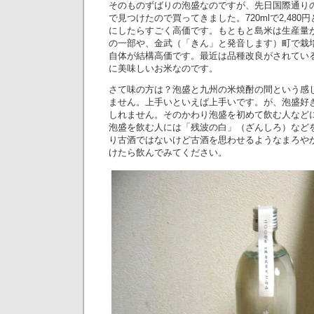
そのものずばりの泡盛なのですが、先日国際通り
で見つけたので買ってきました。720mlで2,48
にしたらすごく高価です。もともと島米は生産量
の一部や、金武（「きん」と発音します）町で栽
自体が結構高価です。最近は品種改良がされてい
に美味しいお米なのです。
さて味の方は？泡盛と九州の米焼酎の間という感
ません。上手いといえば上手いです。が、泡盛好
しれません。そのかわり泡盛を初めて飲む人など
泡盛を飲む人には「残波の白」（ざんしろ）など
り古酒ではないけど古酒を思わせるようなまろや
けたら飲んでみてください。