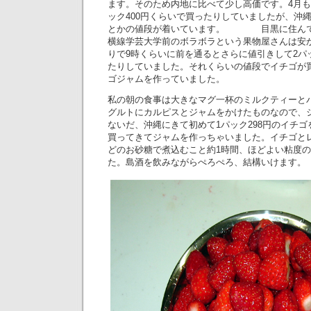
ます。そのため内地に比べて少し高価です。4月も
ック400円くらいで買ったりしていましたが、沖縄
とかの値段が着いています。 目黒に住んで
横線学芸大学前のボラボラという果物屋さんは安
りで9時くらいに前を通るとさらに値引きして2パッ
たりしていました。それくらいの値段でイチゴが
ゴジャムを作っていました。
私の朝の食事は大きなマグ一杯のミルクティーと
グルトにカルピスとジャムをかけたものなので、
ないだ、沖縄にきて初めて1パック298円のイチゴ
買ってきてジャムを作っちゃいました。イチゴとレ
どのお砂糖で煮込むこと約1時間、ほどよい粘度
た。島酒を飲みながらぺろぺろ、結構いけます。