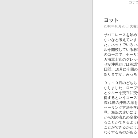
カテ
ヨット
2010年10月26日 火曜
サバニレースを始め
ないなと考えていま
た。ネットでいろい
ルを開校している教
のコースで、セーリ
カ海軍士官のグレッ
ぜか沖縄だけは英語
日間、10月に今回
ありますが、みっち
９，１０月のどちら
なりました。ロープ
とクルーを交互に交
得するというコース
温31度の沖縄の海
セーリング方法を学
見、海況の違いによ
から潮の流れの変化
ることができるよう
ことができるかどう
わくするものがある