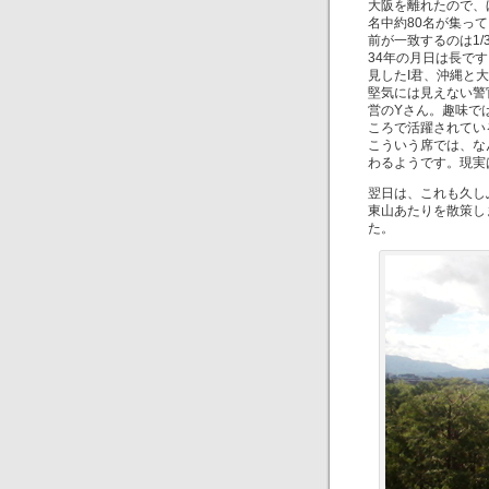
大阪を離れたので、
名中約80名が集っ
前が一致するのは1
34年の月日は長で
見したI君、沖縄と
堅気には見えない警
営のYさん。趣味で
ころで活躍されてい
こういう席では、な
わるようです。現実
翌日は、これも久し
東山あたりを散策し
た。