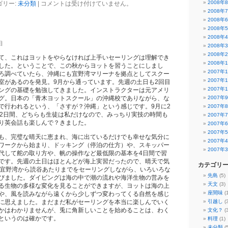
2008年
ゴリー:
未分類
|
コメントは受け付けていません。
2008年
2008年
2008年
2008年
日
2008年
2008年
て、これはヨットをやらなければ上手いセーリングは理解でき
2008年
した。ということで、この秋からヨットを習うことにしまし
2007年
ろ調べていたら、沖縄にも宜野湾マリーナを拠点としてスクー
2007年
室があるのを発見。9月から通っています。先週の土日も2回目
2007年
ングの基礎を勉強してきました。インストラクターは元アメリ
グ。日本の「青木ヨットスクール」の沖縄校でありながら、な
2007年
で行われるという、「さすが？沖縄」という感じです。9月に2
2007年
の2日間、どちらも生徒は私だけなので、みっちり実技の時間も
2007年
り英会話も楽しんで？きました。
2007年
2007年
も、完璧な晴天に恵まれ、海に出ているだけでも幸せな気分に
2007年
ワークから始まり、ドッキング（停泊の仕方）や、スキッパー
2007年
代して舵の取り方や、帆の操作など最低限の基本を4日間で習
です。先週の土日はほとんどが海上実習だったので、晴天で気
カテゴリ
を宜野湾から読谷あたりまでをセーリングしながら、いろいろな
先島
(5)
びました。ダイビングは海の中で潮の流れや海洋生物の営みを
天文
(3)
る生物の多様な変化を見ることができますが、ヨットは海の上
座間味
(
や、風を読みながら遠くから少しずつ変わってくる自然を感じ
に思えました。まだまだ私がセーリングを本当に楽しんでいく
引越し
(3
かはわかりませんが、兎に角新しいことを始めることは、わく
文化？
(3
というのは確かです。
料理
(1)
未分類
(