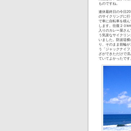
ものですね。
連休最終日の今日2
のサイクリングに行
で車に自転車を積ん
します。往復２０k
入りのカレー屋さん
う気楽なサイクリン
いました。防波堤横
り、そのまま前輪が
う「ジャックナイフ
ざができただけで済
ていてよかったです