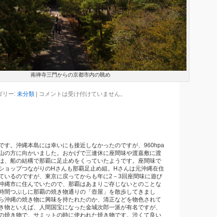
南禅寺三門からの京都市内の眺め
ゴリー:
未分類
|
コメントは受け付けていません。
です。沖縄本島には幸いにも接近しなかったのですが、960hpa
山の方に向かいました。おかげで三連休に座間味や渡嘉敷に渡
は、船の結構で那覇に足止めをくっていたようです。座間味で
ショップつながりのHさんも那覇足止め組。Hさんは元沖縄在住
ているのですが、東京に戻ってからも年に2－3回座間味に遊び
沖縄市に住んでいたので、那覇はあまりご存じないとのことな
時間つぶしに那覇の焼き物通りの「壺屋」を散歩してきまし
ら沖縄の焼き物に興味を持たれたのか、清正などを物色されて
き物といえば、人間国宝になった金城次郎一派が有名ですが、
の焼き物で、サミットの時に使われた焼き物です。渋くて良い