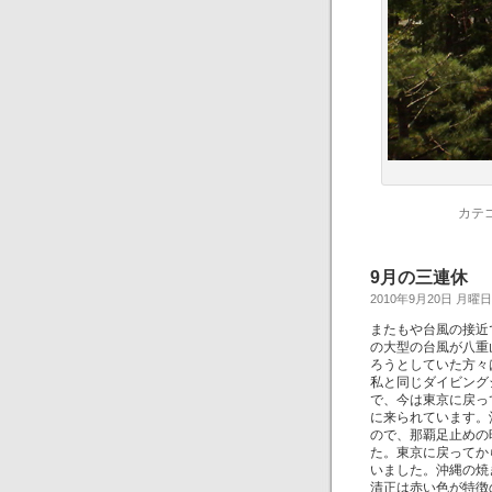
カテ
9月の三連休
2010年9月20日 月曜日
またもや台風の接近
の大型の台風が八重
ろうとしていた方々
私と同じダイビング
で、今は東京に戻っ
に来られています。
ので、那覇足止めの
た。東京に戻ってか
いました。沖縄の焼
清正は赤い色が特徴