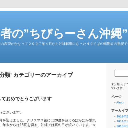
者の”ちびらーさん沖縄
年の希望がかなって２００７年４月から沖縄転勤になった４０半ばの転勤者の日記で
未分類’ カテゴリーのアーカイブ
未分類 カテ
ています。
ページ
ましておめでとうございます
About
アーカイ
うございます。
2011年
月を迎えました。クリスマス後には20度を超えるぽかぽか陽気
2011年
、年末からは15度を切る、沖縄では真冬日が続いています。今
2010年