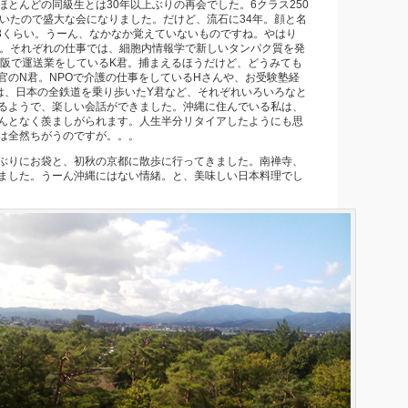
ほとんどの同級生とは30年以上ぶりの再会でした。6クラス250
ていたので盛大な会になりました。だけど、流石に34年。顔と名
/3くらい。うーん、なかなか覚えていないものですね。やはり
す。それぞれの仕事では、細胞内情報学で新しいタンパク質を発
大阪で運送業をしているK君。捕まえるほうだけど、どうみても
官のN君。NPOで介護の仕事をしているHさんや、お受験塾経
は、日本の全鉄道を乗り歩いたY君など、それぞれいろいろなと
るようで、楽しい会話ができました。沖縄に住んでいる私は、
んとなく羨ましがられます。人生半分リタイアしたようにも思
は全然ちがうのですが。。。
ぶりにお袋と、初秋の京都に散歩に行ってきました。南禅寺、
ました。うーん沖縄にはない情緒。と、美味しい日本料理でし