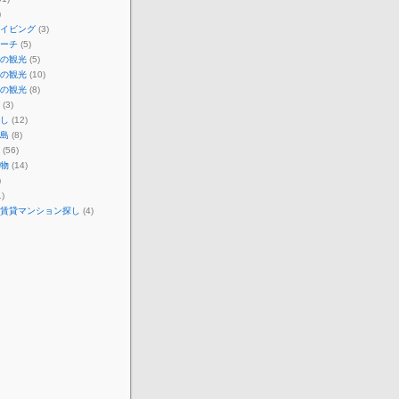
)
イビング
(3)
ーチ
(5)
の観光
(5)
の観光
(10)
の観光
(8)
(3)
し
(12)
島
(8)
(56)
物
(14)
)
)
賃貸マンション探し
(4)