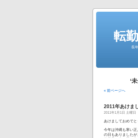
転勤
長
‘
« 前ページへ
2011年あけ
2011年1月1日 土曜日
あけましておめでと
今年は沖縄も寒い正
の日もありましたが