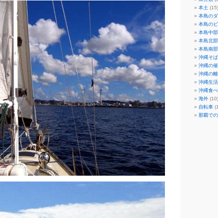
本土
(15
本島のダ
本島のビ
本島中部
本島北部
本島南部
沖縄そば
沖縄の催
沖縄の離
沖縄生活
沖縄食べ
海外
(10
自転車
(1
那覇での