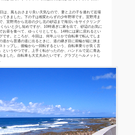
0日は、風もおさまり良い天気なので、妻と上の子を連れて近場
ってきました。下の子は相変わらずの少年野球です。宜野湾ま
で、宜野湾から北谷の少し北の砂辺まで海沿いをサイクリング
mくらいと少し短めですが、10時過ぎに家を出て、砂辺のお気に
でお昼を食べて、ゆっくりとしても、14時には家に戻れるとい
グです。ところが、今回は、何年ぶりかで自転車で転んでしま
の道から普通の道に出るときに、道の継ぎ目に前輪が縦に挟ま
ストップし、後輪から一回転するという、自転車乗りが良く言
」というやつです。上手く転がったのか、ハンドルで足に青あ
みました。自転車も大丈夫みたいです。グラブとヘルメットし
。